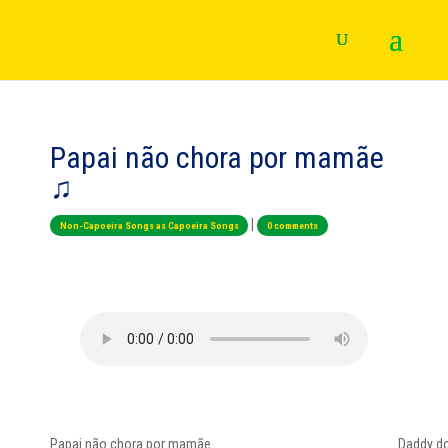
Papai não chora por mamãe
♫
|
Non-Capoeira Songs as Capoeira Songs
0 comments
Papai não chora por mamãe
Daddy d