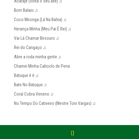
Acarajé (solta o seu axé) ♫
Bom Balaio ♫
Coco Mironga (Lá Na Bahia) ♫
Herança Minha (Meu Pai É Rei) ♫
Vai Lá Chamar Besouro ♫
Rei do Cangaço ♫
Abre a roda minha gente ♫
Chamei Minha Caboclo de Pena
Batuque ê ê ♫
Bate No Batuque ♫
Coral Cobra Veneno ♫
No Tempo Do Cativeiro (Mestre Toni Vargas) ♫