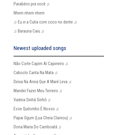
Parabéns pra você ♫
Nhem nhem nhem
♫ Eu vi a Cutia com coco no dente ♫
♫ Barauna Caiu ♫
Newest uploaded songs
Não Corte Capim Aí Capineiro ♫
Caboclo Canta Na Mata ♫
Deixa Na Areia Que A Maré Leva ♫
Mandei Fazer Meu Terreiro ♫
Vadeia Sinhá Sinhô ♫
Esse Quilombo É Nosso ♫
Papai Ogum (Lua Cheia Clareou) ♫
Dona Maria Do Camboatá ♫