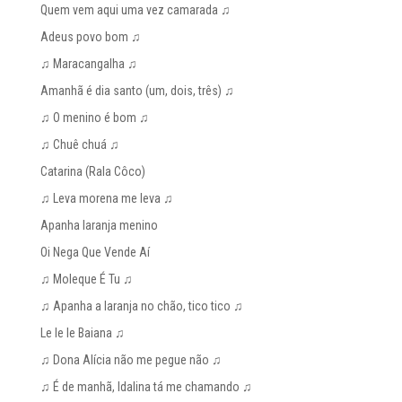
Quem vem aqui uma vez camarada ♫
Adeus povo bom ♫
♫ Maracangalha ♫
Amanhã é dia santo (um, dois, três) ♫
♫ O menino é bom ♫
♫ Chuê chuá ♫
Catarina (Rala Côco)
♫ Leva morena me leva ♫
Apanha laranja menino
Oi Nega Que Vende Aí
♫ Moleque É Tu ♫
♫ Apanha a laranja no chão, tico tico ♫
Le le le Baiana ♫
♫ Dona Alícia não me pegue não ♫
♫ É de manhã, Idalina tá me chamando ♫