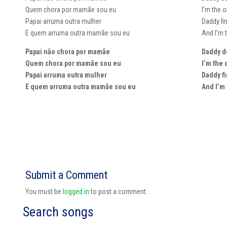
Quem chora por mamãe sou eu
I’m the 
Papai arruma outra mulher
Daddy f
E quem arruma outra mamãe sou eu
And I’m
Papai não chora por mamãe
Daddy d
Quem chora por mamãe sou eu
I’m the
Papai arruma outra mulher
Daddy f
E quem arruma outra mamãe sou eu
And I’m
Submit a Comment
You must be
logged in
to post a comment.
Search songs